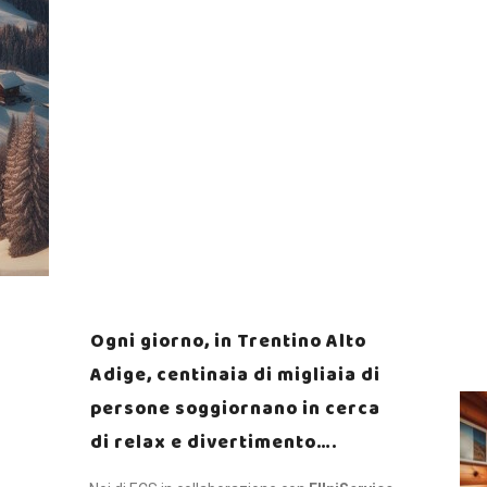
Alto Adige
La nostra esperienza al vostro
servizio per garantire ai vostri
ospiti una vacanza da sogno
in un contesto paradisiaco
Ogni giorno, in Trentino Alto
Adige, centinaia di migliaia di
persone soggiornano in cerca
di relax e divertimento….